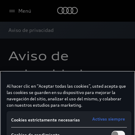
Menú
Aviso de privacidad
Aviso de
privacidad
Al hacer clic en “Aceptar todas las cookies”, usted acepta que
las cookies se guarden en su dispositivo para mejorar la
navegación del sitio, analizar el uso del mismo, y colaborar
Aviso de Privacidad Procedimiento para el
con nuestros estudios para marketing.
servicio de vehículos
Activas siempre
Cookies estrictamente necesarias
Este Aviso de Privacidad explica cómo Audi AG
recopila y utiliza tus datos personales cuando
Cookies de rendimiento