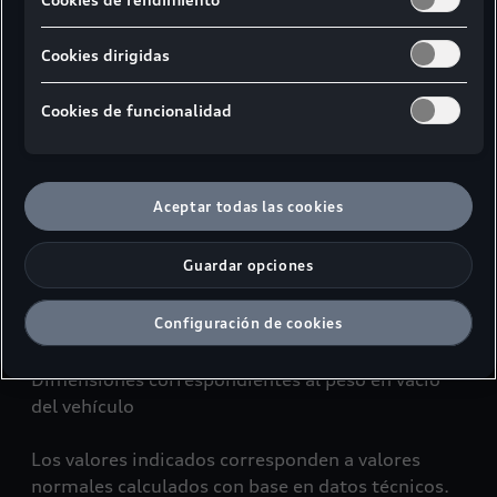
Cookies dirigidas
Cookies de funcionalidad
Vista lateral
Vista superior
Vista fro
Aceptar todas las cookies
¹ Ancho a la altura de los hombros
Guardar opciones
² Ancho a la altura de los codos
³ Espacio máximo para la cabeza
Configuración de cookies
Datos en milímetros
Dimensiones correspondientes al peso en vacío
del vehículo
Los valores indicados corresponden a valores
normales calculados con base en datos técnicos.